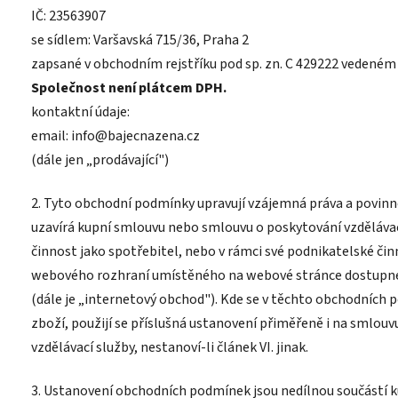
IČ: 23563907
se sídlem: Varšavská 715/36, Praha 2
zapsané v obchodním rejstříku pod sp. zn. C 429222 vedeném
Společnost není plátcem DPH.
kontaktní údaje:
email: info@bajecnazena.cz
(dále jen „prodávající")
2. Tyto obchodní podmínky upravují vzájemná práva a povinno
uzavírá kupní smlouvu
nebo smlouvu o poskytování vzděláva
činnost jako spotřebitel, nebo v rámci své podnikatelské činn
webového rozhraní umístěného na webové stránce dostupné
(dále je „internetový obchod").
Kde se v těchto obchodních 
zboží, použijí se příslušná ustanovení přiměřeně i na smlouv
vzdělávací služby, nestanoví-li článek VI. jinak.
3. Ustanovení obchodních podmínek jsou nedílnou součástí k