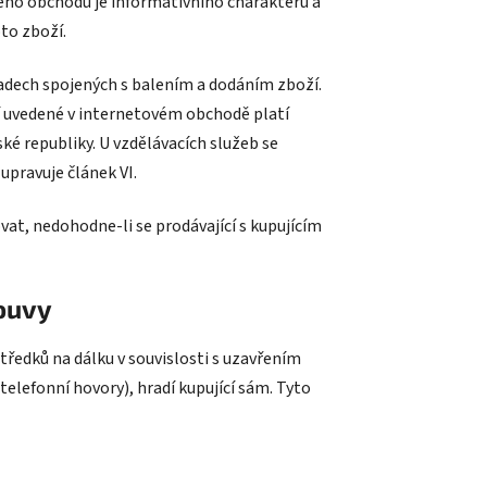
ého obchodu je informativního charakteru a
to zboží.
adech spojených s balením a dodáním zboží.
 uvedené v internetovém obchodě platí
ké republiky.
U vzdělávacích služeb se
upravuje článek VI.
vat, nedohodne-li se prodávající s kupujícím
louvy
tředků na dálku v souvislosti s uzavřením
telefonní hovory), hradí kupující sám. Tyto