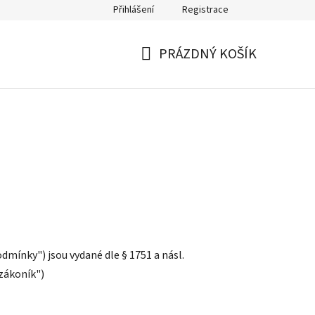
Přihlášení
Registrace
PRÁZDNÝ KOŠÍK
NÁKUPNÍ
KOŠÍK
mínky") jsou vydané dle § 1751 a násl.
 zákoník")