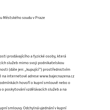
 u Městského soudu v Praze
sti prodávajícího a fyzické osoby, která
cích služeb
mimo svoji podnikatelskou
osti (dále jen: „kupující") prostřednictvím
 na internetové adrese www.bajecnazena.cz
podmínkách hovoří o kupní smlouvě nebo o
u o poskytování vzdělávacích služeb a na
upní smlouvy. Odchylná ujednání v kupní