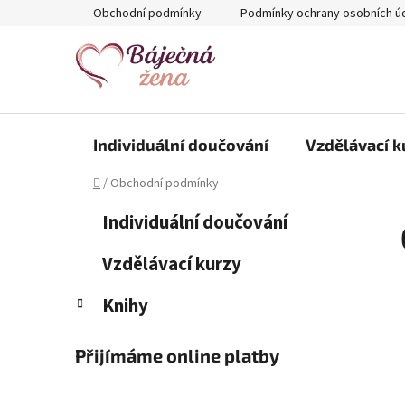
Přejít
Obchodní podmínky
Podmínky ochrany osobních ú
na
obsah
Individuální doučování
Vzdělávací k
Domů
/
Obchodní podmínky
P
K
Přeskočit
Individuální doučování
a
kategorie
o
t
s
Vzdělávací kurzy
e
t
g
Knihy
r
o
a
r
i
n
Přijímáme online platby
e
n
í