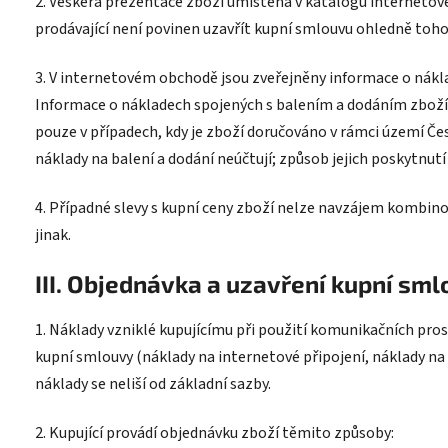
2. Veškerá prezentace zboží umístěná v katalogu internetov
prodávající není povinen uzavřít kupní smlouvu ohledně toho
3. V internetovém obchodě jsou zveřejněny informace o nákl
Informace o nákladech spojených s balením a dodáním zboží
pouze v případech, kdy je zboží doručováno v rámci území Čes
náklady na balení a dodání neúčtují; způsob jejich poskytnutí 
4. Případné slevy s kupní ceny zboží nelze navzájem kombino
jinak.
III. Objednávka a uzavření kupní sm
1. Náklady vzniklé kupujícímu při použití komunikačních pros
kupní smlouvy (náklady na internetové připojení, náklady na 
náklady se neliší od základní sazby.
2. Kupující provádí objednávku zboží těmito způsoby: