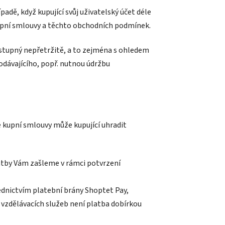
padě, když kupující svůj uživatelský účet déle
z kupní smlouvy a těchto obchodních podmínek.
dostupný nepřetržitě, a to zejména s ohledem
dávajícího, popř. nutnou údržbu
e kupní smlouvy může kupující uhradit
tby Vám zašleme v rámci potvrzení
dnictvím platební brány Shoptet Pay,
 vzdělávacích služeb není platba dobírkou