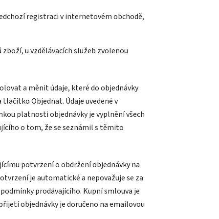
ředchozí registraci v internetovém obchodě,
ů zboží,
u vzdělávacích služeb zvolenou
lovat a měnit údaje, které do objednávky
a tlačítko Objednat. Údaje uvedené v
kou platnosti objednávky je vyplnění všech
jícího o tom, že se seznámil s těmito
jícímu potvrzení o obdržení objednávky na
potvrzení je automatické a nepovažuje se za
 podmínky prodávajícího. Kupní smlouva je
přijetí objednávky je doručeno na emailovou