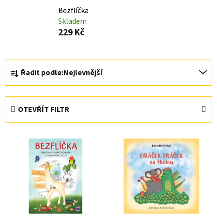
Bezflíčka
Skladem
229 Kč
Ř
Řadit podle:
Nejlevnější
a
z
e
OTEVŘÍT FILTR
n
í
V
p
ý
r
p
o
i
d
s
u
p
k
r
t