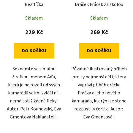
Bezflíčka
Dráček Fráček za školou
o
ů
d
Skladem
Skladem
u
k
229 Kč
269 Kč
t
ů
DO KOŠÍKU
DO KOŠÍKU
Seznamte se s malou
Půvabně ilustrovaný příběh
žirafkou jménem Áďa,
pro ty nejmenší děti, který
která je na rozdíl od svých
vypráví příběh dráčka
kamarádů velmi zvláštní -
Fráčka a jeho nového
nemá totiž žádné fleky!
kamaráda, kterým se stane
Autor: Petr Kounovský, Eva
rozpustilý čertík. Autor:
Gmentová Nakladatel:...
Eva Gmentová...