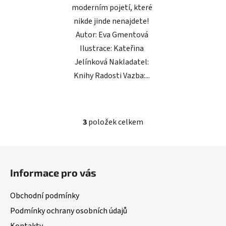
moderním pojetí, které
nikde jinde nenajdete!
Autor: Eva Gmentová
Ilustrace: Kateřina
Jelínková Nakladatel:
Knihy Radosti Vazba:...
3
položek celkem
O
v
l
Z
á
á
d
Informace pro vás
p
a
a
c
Obchodní podmínky
t
í
Podmínky ochrany osobních údajů
í
p
Kontakty