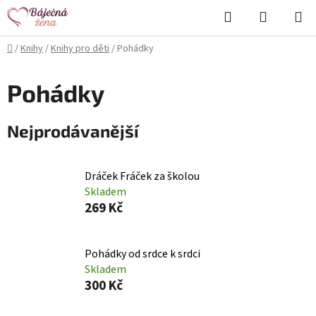
Přejít
Hledat
NÁKUPN
na
KOŠÍK
obsah
Domů
/
Knihy
/
Knihy pro děti
/
Pohádky
Pohádky
Nejprodávanější
Dráček Fráček za školou
Skladem
269 Kč
Pohádky od srdce k srdci
Skladem
300 Kč