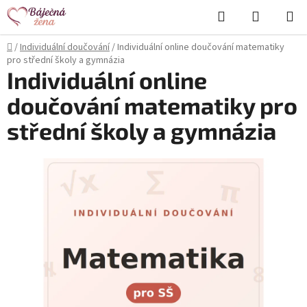
Přejít
Hledat
NÁKUPN
na
KOŠÍK
obsah
Domů
/
Individuální doučování
/
Individuální online doučování matematiky
pro střední školy a gymnázia
Individuální online
doučování matematiky pro
střední školy a gymnázia