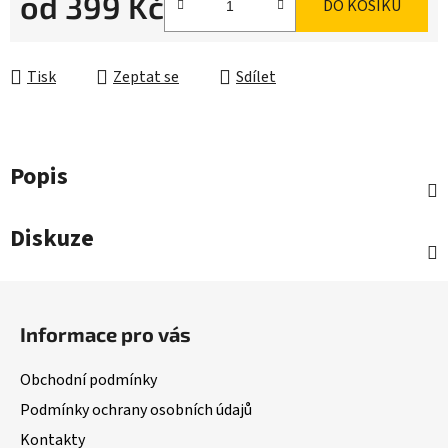
od
399 Kč
DO KOŠÍKU
Měrná cena:
Tisk
Zeptat se
Sdílet
Popis
Diskuze
Z
á
Informace pro vás
p
a
Obchodní podmínky
t
Podmínky ochrany osobních údajů
í
Kontakty