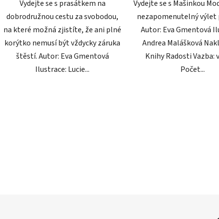
Vydejte se s prasátkem na
Vydejte se s Mašinkou Mo
dobrodružnou cestu za svobodou,
nezapomenutelný výlet
na které možná zjistíte, že ani plné
Autor: Eva Gmentová Il
korýtko nemusí být vždycky záruka
Andrea Malášková Nakl
štěstí. Autor: Eva Gmentová
Knihy Radosti Vazba: 
Ilustrace: Lucie...
Počet...
O
v
l
á
d
a
c
í
p
r
v