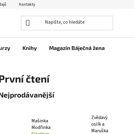
dajů
Kontakty
urzy
Knihy
Magazín Báječná žena
První čtení
Nejprodávanější
Zvědavý
Mašinka
oslík a
Modřinka
Maruška
Skladem