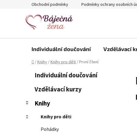
Přejít
Obchodní podmínky
Podmínky ochrany osobních ú
na
obsah
Individuální doučování
Vzdělávací k
Domů
/
Knihy
/
Knihy pro děti
/
První čtení
P
K
Přeskočit
Individuální doučování
a
kategorie
o
t
s
Vzdělávací kurzy
e
t
g
Knihy
r
o
a
r
Knihy pro děti
i
n
e
n
Pohádky
í