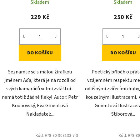
k
Skladem
Skladem
t
ů
229 Kč
250 Kč
DO KOŠÍKU
DO KOŠÍKU
Seznamte se s malou žirafkou
Poetický příběh o přáte
jménem Áďa, která je na rozdíl od
vzájemném respektu me
svých kamarádů velmi zvláštní -
odlišnými zvířecími druhy
nemá totiž žádné fleky! Autor: Petr
kouzelnými ilustracemi. 
Kounovský, Eva Gmentová
Gmentová Ilustrace:
Nakladatel:...
Stiborová...
Kód:
978-80-908133-7-3
Kód:
978-80