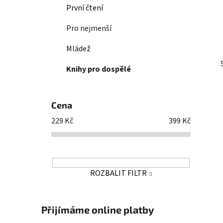
První čtení
p
a
Pro nejmenší
n
e
Mládež
l
Knihy pro dospělé
Cena
229
Kč
399
Kč
ROZBALIT FILTR
Přijímáme online platby