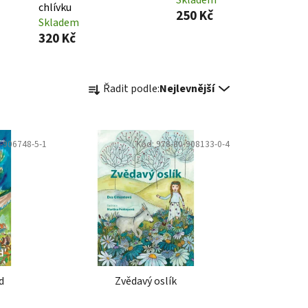
chlívku
250 Kč
Skladem
320 Kč
Ř
Řadit podle:
Nejlevnější
a
z
e
-906748-5-1
Kód:
978-80-908133-0-4
n
í
p
r
o
d
u
k
d
Zvědavý oslík
t