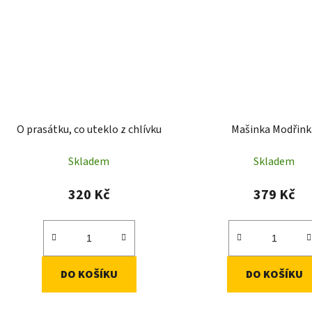
O prasátku, co uteklo z chlívku
Mašinka Modřink
Skladem
Skladem
320 Kč
379 Kč
DO KOŠÍKU
DO KOŠÍKU