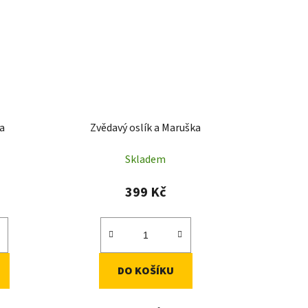
a
Zvědavý oslík a Maruška
Skladem
399 Kč
DO KOŠÍKU