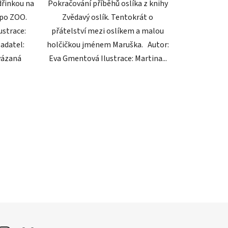
dřinkou na
Pokračování příběhů oslíka z knihy
 po ZOO.
Zvědavý oslík. Tentokrát o
ustrace:
přátelství mezi oslíkem a malou
adatel:
holčičkou jménem Maruška. Autor:
vázaná
Eva Gmentová Ilustrace: Martina...