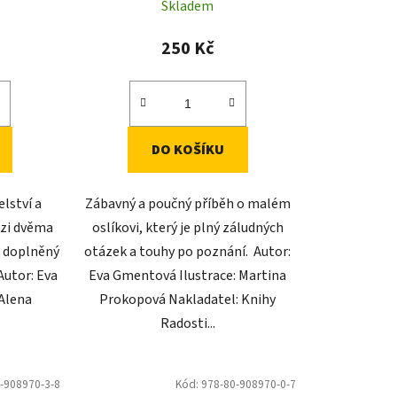
ů
Skladem
250 Kč
DO KOŠÍKU
lství a
Zábavný a poučný příběh o malém
zi dvěma
oslíkovi, který je plný záludných
, doplněný
otázek a touhy po poznání. Autor:
Autor: Eva
Eva Gmentová Ilustrace: Martina
 Alena
Prokopová Nakladatel: Knihy
Radosti...
-908970-3-8
Kód:
978-80-908970-0-7